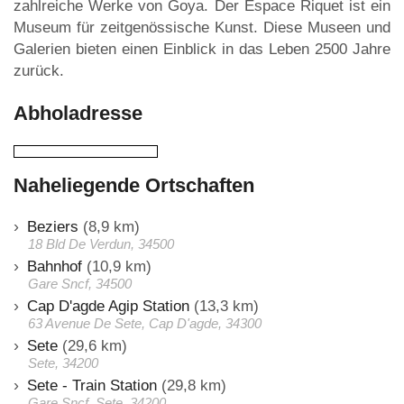
zahlreiche Werke von Goya. Der Espace Riquet ist ein
Museum für zeitgenössische Kunst. Diese Museen und
Galerien bieten einen Einblick in das Leben 2500 Jahre
zurück.
Abholadresse
Naheliegende Ortschaften
Beziers
(8,9 km)
18 Bld De Verdun, 34500
Bahnhof
(10,9 km)
Gare Sncf, 34500
Cap D'agde Agip Station
(13,3 km)
63 Avenue De Sete, Cap D'agde, 34300
Sete
(29,6 km)
Sete, 34200
Sete - Train Station
(29,8 km)
Gare Sncf, Sete, 34200