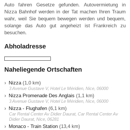
Auto fahren Gesetze gefunden. Autovermietung in
Nizza Bahnhof werden in der Tat machen Ihren Traum
wahr, weil Sie bequem bewegen werden und bequem,
solange das Auto gut angeheizt ist Frankreich zu
besuchen.
Abholadresse
Naheliegende Ortschaften
Nizza
(1,0 km)
3 Avenue Gustave V, Hotel Le Méridien, Nice, 06000
Nizza Promenade Des Anglais
(1,1 km)
3 Avenue Gustave V, Hotel Le Méridien, Nice, 06000
Nizza - Flughafen
(6,1 km)
Car Rental Center Av Didier Daurat, Car Rental Center Av
Didier Daurat, Nice, 06281
Monaco - Train Station
(13,4 km)