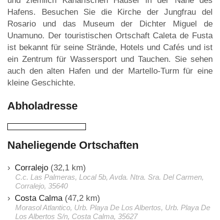
und ziemlich Kanarischen Häuser in der Nähe des
Hafens. Besuchen Sie die Kirche der Jungfrau del
Rosario und das Museum der Dichter Miguel de
Unamuno. Der touristischen Ortschaft Caleta de Fusta
ist bekannt für seine Strände, Hotels und Cafés und ist
ein Zentrum für Wassersport und Tauchen. Sie sehen
auch den alten Hafen und der Martello-Turm für eine
kleine Geschichte.
Abholadresse
Naheliegende Ortschaften
Corralejo
(32,1 km)
C.c. Las Palmeras, Local 5b, Avda. Ntra. Sra. Del Carmen,
Corralejo, 35640
Costa Calma
(47,2 km)
Morasol Atlantico, Urb. Playa De Los Albertos, Urb. Playa De
Los Albertos S/n, Costa Calma, 35627