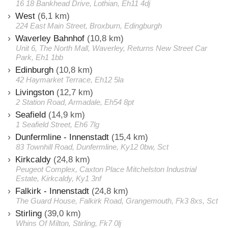
16 18 Bankhead Drive, Lothian, Eh11 4dj
West
(6,1 km)
224 East Main Street, Broxburn, Edingburgh
Waverley Bahnhof
(10,8 km)
Unit 6, The North Mall, Waverley, Returns New Street Car
Park, Eh1 1bb
Edinburgh
(10,8 km)
42 Haymarket Terrace, Eh12 5la
Livingston
(12,7 km)
2 Station Road, Armadale, Eh54 8pt
Seafield
(14,9 km)
1 Seafield Street, Eh6 7lg
Dunfermline - Innenstadt
(15,4 km)
83 Townhill Road, Dunfermline, Ky12 0bw, Sct
Kirkcaldy
(24,8 km)
Peugeot Complex, Caxton Place Mitchelston Industrial
Estate, Kirkcaldy, Ky1 3nf
Falkirk - Innenstadt
(24,8 km)
The Guard House, Falkirk Road, Grangemouth, Fk3 8xs, Sct
Stirling
(39,0 km)
Whins Of Milton, Stirling, Fk7 0lj