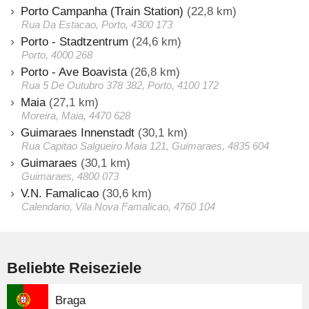
Porto Campanha (Train Station)
(22,8 km)
Rua Da Estacao, Porto, 4300 173
Porto - Stadtzentrum
(24,6 km)
Porto, 4000 268
Porto - Ave Boavista
(26,8 km)
Rua 5 De Outubro 378 382, Porto, 4100 172
Maia
(27,1 km)
Moreira, Maia, 4470 628
Guimaraes Innenstadt
(30,1 km)
Rua Capitao Salgueiro Maia 121, Guimaraes, 4835 604
Guimaraes
(30,1 km)
Guimaraes, 4800 073
V.N. Famalicao
(30,6 km)
Calendario, Vila Nova Famalicao, 4760 104
Beliebte Reiseziele
Braga