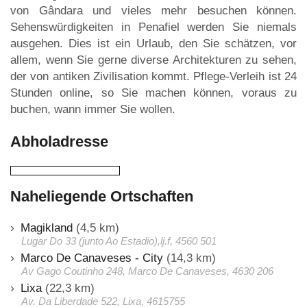
von Gândara und vieles mehr besuchen können.
Sehenswürdigkeiten in Penafiel werden Sie niemals
ausgehen. Dies ist ein Urlaub, den Sie schätzen, vor
allem, wenn Sie gerne diverse Architekturen zu sehen,
der von antiken Zivilisation kommt. Pflege-Verleih ist 24
Stunden online, so Sie machen können, voraus zu
buchen, wann immer Sie wollen.
Abholadresse
Naheliegende Ortschaften
Magikland
(4,5 km)
Lugar Do 33 (junto Ao Estadio),lj.f, 4560 501
Marco De Canaveses - City
(14,3 km)
Av Gago Coutinho 248, Marco De Canaveses, 4630 206
Lixa
(22,3 km)
Av. Da Liberdade 522, Lixa, 4615755