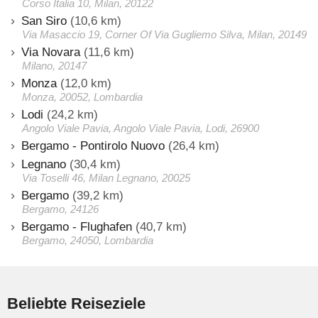
Corso Italia 10, Milan, 20122
San Siro
(10,6 km)
Via Masaccio 19, Corner Of Via Gugliemo Silva, Milan, 20149
Via Novara
(11,6 km)
Milano, 20147
Monza
(12,0 km)
Monza, 20052, Lombardia
Lodi
(24,2 km)
Angolo Viale Pavia, Angolo Viale Pavia, Lodi, 26900
Bergamo - Pontirolo Nuovo
(26,4 km)
Legnano
(30,4 km)
Via Toselli 46, Milan Legnano, 20025
Bergamo
(39,2 km)
Bergamo, 24126
Bergamo - Flughafen
(40,7 km)
Bergamo, 24050, Lombardia
Beliebte Reiseziele