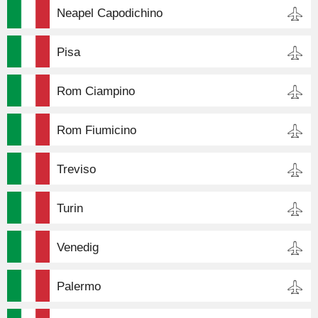
Neapel Capodichino
Pisa
Rom Ciampino
Rom Fiumicino
Treviso
Turin
Venedig
Palermo